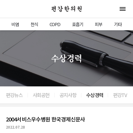
편강한의원
전체 
비염
천식
COPD
호흡기
피부
기타
수상경력
편강뉴스
사회공헌
공지사항
수상경력
편강TV
이전으로
2004서비스우수병원 한국경제신문사
2022.07.28