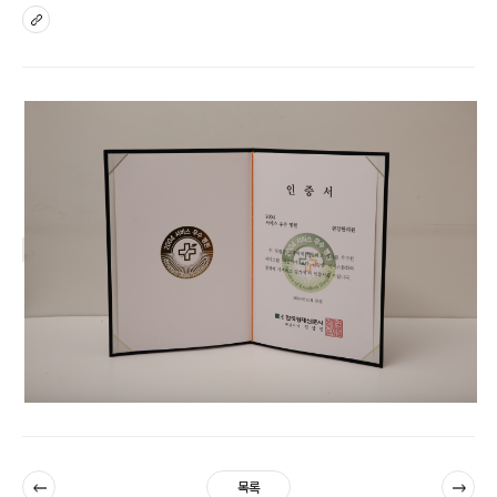
sns
이전
다음
목록