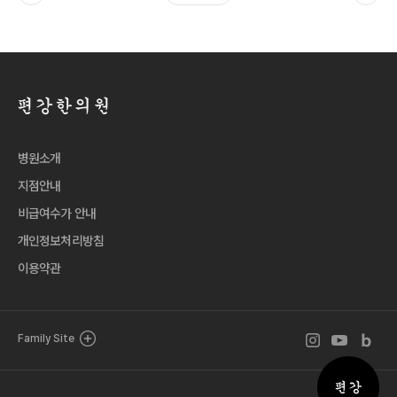
병원소개
지점안내
비급여수가 안내
개인정보처리방침
이용약관
인스타그램 바로
유튜브 바로
블로그 
Family Site
퀵메뉴 