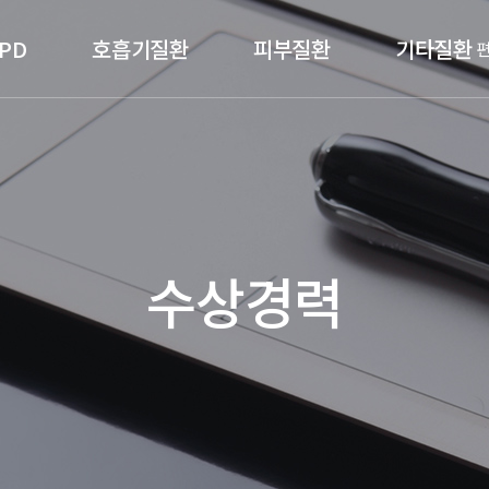
PD
호흡기질환
피부질환
기타질환
수상경력