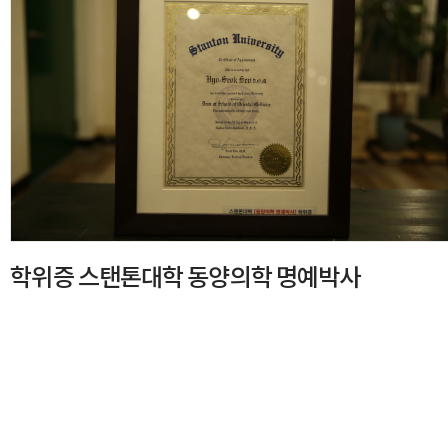
학위증 스탠톤대학 동양의학 명예박사