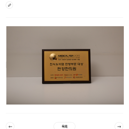
sns
이전
다음
목록