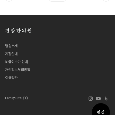
병원소개
지점안내
비급여수가 안내
개인정보처리방침
이용약관
인스타그램 바로
유튜브 바로
블로그 
Family Site
퀵메뉴 