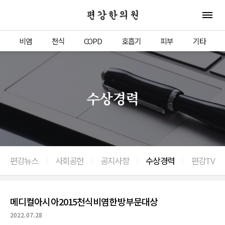
편강한의원
전체 
비염
천식
COPD
호흡기
피부
기타
수상경력
편강뉴스
사회공헌
공지사항
수상경력
편강TV
이전으로
메디컬아시아2015천식비염한방부문대상
2022.07.28