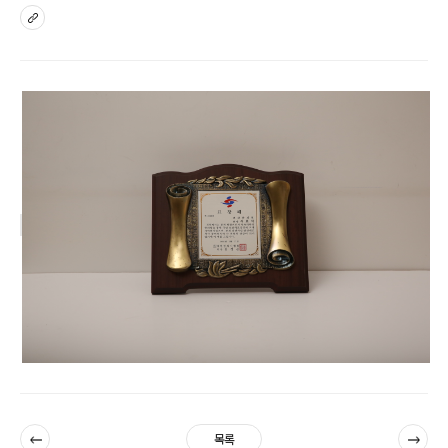
sns
이전
다음
목록