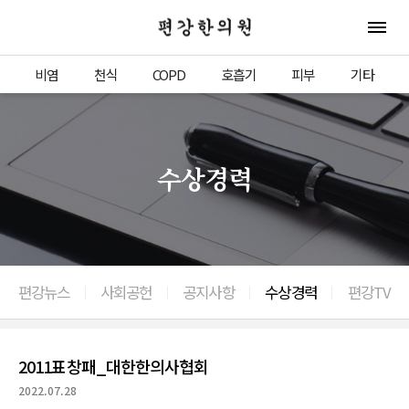
편강한의원
전체 
비염
천식
COPD
호흡기
피부
기타
수상경력
편강뉴스
사회공헌
공지사항
수상경력
편강TV
이전으로
2011표창패_대한한의사협회
2022.07.28