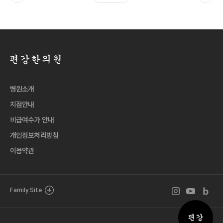
병원소개
지점안내
비급여수가 안내
개인정보처리방침
이용약관
인스타그램 바로
유튜브 바로
블로그 
Family Site
퀵메뉴 