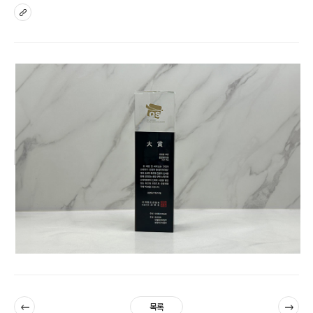
sns
이전
다음
목록