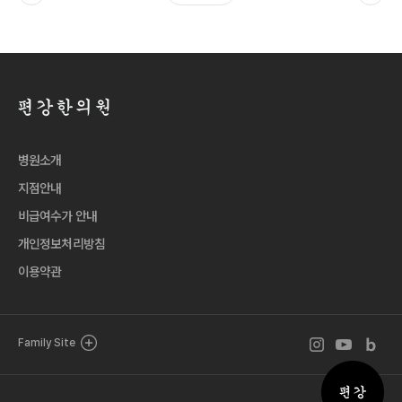
병원소개
지점안내
비급여수가 안내
개인정보처리방침
이용약관
인스타그램 바로
유튜브 바로
블로그 
Family Site
퀵메뉴 