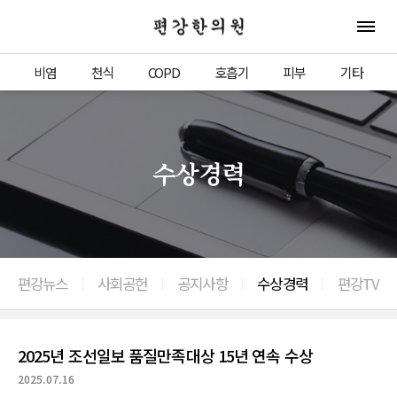
편강한의원
전체 
비염
천식
COPD
호흡기
피부
기타
수상경력
편강뉴스
사회공헌
공지사항
수상경력
편강TV
이전으로
2025년 조선일보 품질만족대상 15년 연속 수상
2025.07.16