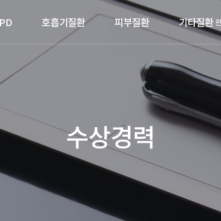
PD
호흡기질환
피부질환
기타질환
수상경력