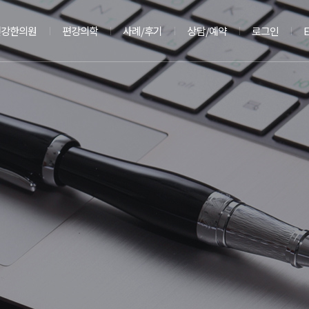
편강한의원
편강의학
사례/후기
상담/예약
로그인
E