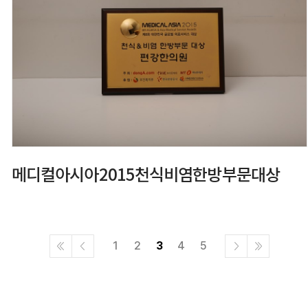
메디컬아시아2015천식비염한방부문대상
1
2
3
4
5