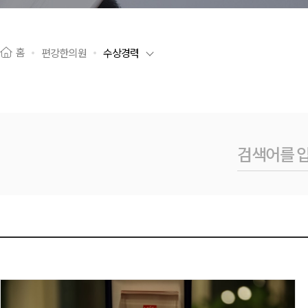
홈
편강한의원
수상경력