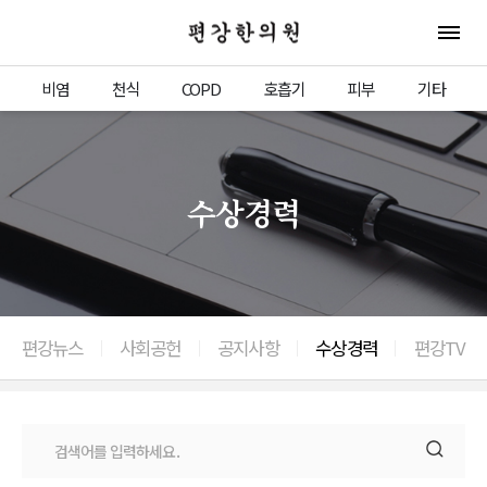
편강한의원
전체 
비염
천식
COPD
호흡기
피부
기타
수상경력
편강뉴스
사회공헌
공지사항
수상경력
편강TV