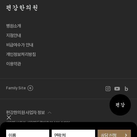
병원소개
지점안내
비급여수가 안내
개인정보처리방침
이용약관
인스타그램 바로
유튜브 바로
블로그 
Family Site
퀵메뉴 
편강한의원 사업자 정보
퀵메뉴 닫기
사업자 서호석 사업자등록번호 214-96-04326
Tel. 02.518.7777 Fax. 02.581.1570
주소 서울특별시 서초구 서운로 1길 21 (서초동, 편강한의원)