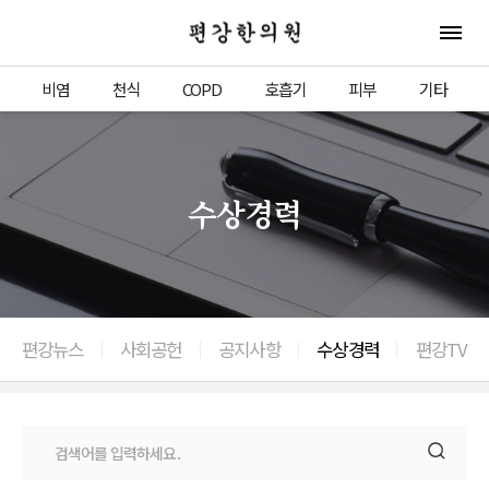
편강한의원
전체 
비염
천식
COPD
호흡기
피부
기타
수상경력
편강뉴스
사회공헌
공지사항
수상경력
편강TV