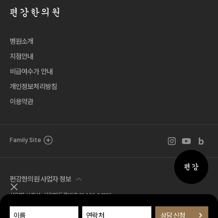
병원소개
지점안내
비급여수가 안내
개인정보처리방침
이용약관
인스타그램 바로
유튜브 바로
블로그 
Family Site
퀵메뉴 
편강한의원 사업자 정보
퀵메뉴 닫기
사업자 서호석 사업자등록번호 214-96-04326
Tel. 02.518.7777 Fax. 02.581.1570
주소 서울특별시 서초구 서운로 1길 21 (서초동, 편강한의원)