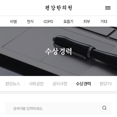
편강한의원
전체 
비염
천식
COPD
호흡기
피부
기타
수상경력
편강뉴스
사회공헌
공지사항
수상경력
편강TV