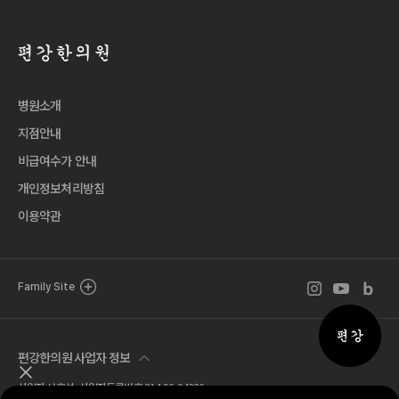
병원소개
지점안내
비급여수가 안내
개인정보처리방침
이용약관
인스타그램 바로
유튜브 바로
블로그 
Family Site
퀵메뉴 
편강한의원 사업자 정보
퀵메뉴 닫기
사업자 서호석 사업자등록번호 214-96-04326